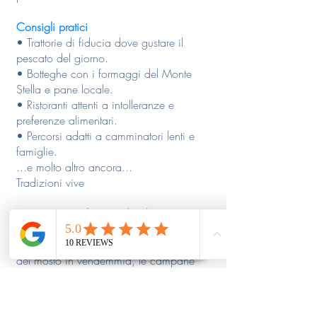
Consigli pratici
• Trattorie di fiducia dove gustare il
pescato del giorno.
• Botteghe con i formaggi del Monte
Stella e pane locale.
• Ristoranti attenti a intolleranze e
preferenze alimentari.
• Percorsi adatti a camminatori lenti e
famiglie.
...e molto altro ancora...
Tradizioni vive
La storia qui è fatta anche di gesti
quotidiani
:
il rumore delle macine nei frantoi, l’odore
del mosto in vendemmia, le campane
della domenica. Feste patronali,
processioni sul mare, mercatini estivi:
non è nostalgia, ma una continuità viva