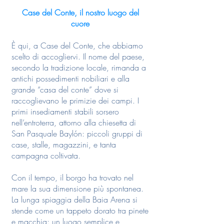
Case del Conte, il nostro luogo del
cuore
È qui, a Case del Conte, che abbiamo
scelto di accogliervi. Il nome del paese,
secondo la tradizione locale, rimanda a
antichi possedimenti nobiliari e alla
grande “casa del conte” dove si
raccoglievano le primizie dei campi. I
primi insediamenti stabili sorsero
nell’entroterra, attorno alla chiesetta di
San Pasquale Baylón: piccoli gruppi di
case, stalle, magazzini, e tanta
campagna coltivata.
Con il tempo, il borgo ha trovato nel
mare la sua dimensione più spontanea.
La lunga spiaggia della Baia Arena si
stende come un tappeto dorato tra pinete
e macchia: un luogo semplice e