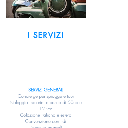
I SERVIZI
SERVIZI GENERALI
Concierge per spiagge e tour
Noleggio motorini e casco di 50cc e
125cc
Colazione italiana e estera
Convenzione con lidi
Deposito bagagli