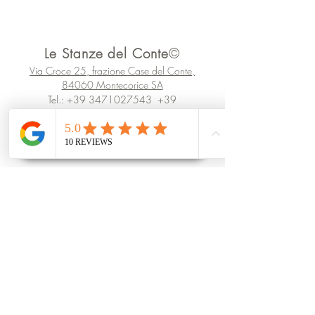
Le Stanze del Conte
©
Via Croce 25, frazione Case del Conte,
84060 Montecorice SA
Tel.:
+39 3471027543
+39
3288645258
infostanzedelconte@gmail.com
P.iva IT06002620653