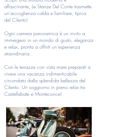
affascinante, Le Stanze Del Conte trasmette
un'accoglienza calda e familiare, tipica
del Cilento!
Ogni camera panoramica è un invito a
immergersi in un mondo di gusto, eleganza
e relax, pronta a offrirti un'esperienza
straordinaria.
Con le terrazze con vista mare preparati a
vivere una vacanza indimenticabile
circondato dalla splendida bellezza del
Cilento. Un soggiorno in pieno relax tra
Castellabate e Montecorice!