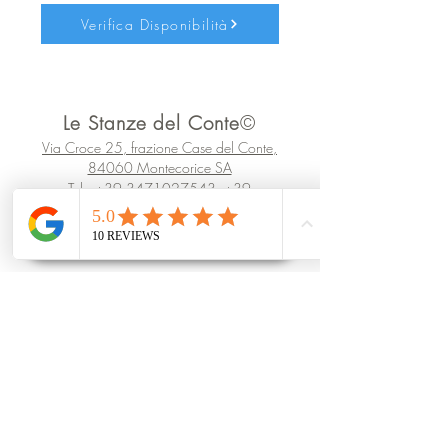
Verifica Disponibilità
Le Stanze del Conte
©
Via Croce 25, frazione Case del Conte,
84060 Montecorice SA
Tel.:
+39 3471027543
+39
3288645258
infostanzedelconte@gmail.com
P.iva IT06002620653